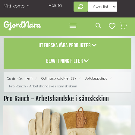
Valuta
Mitt konto
UTFORSKA VÅRA PRODUKTER
BEVATTNING FILTER
Hem
Odlingsprodukter (2)
Julklappstips
Du är här:
/
/
/
Pro Ranch - Arbetshandske i sämskskinn
Pro Ranch - Arbetshandske i sämskskinn