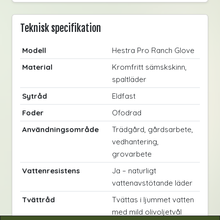
Teknisk specifikation
Modell
Hestra Pro Ranch Glove
Material
Kromfritt sämskskinn,
spaltläder
Sytråd
Eldfast
Foder
Ofodrad
Användningsområde
Trädgård, gårdsarbete,
vedhantering,
grovarbete
Vattenresistens
Ja – naturligt
vattenavstötande läder
Tvättråd
Tvättas i ljummet vatten
med mild olivoljetvål