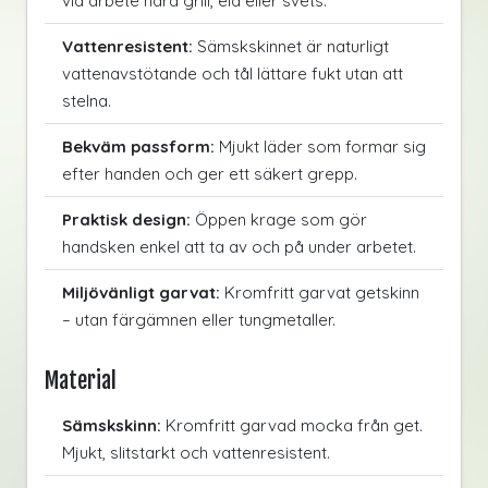
vid arbete nära grill, eld eller svets.
Vattenresistent:
Sämskskinnet är naturligt
vattenavstötande och tål lättare fukt utan att
stelna.
Bekväm passform:
Mjukt läder som formar sig
efter handen och ger ett säkert grepp.
Praktisk design:
Öppen krage som gör
handsken enkel att ta av och på under arbetet.
Miljövänligt garvat:
Kromfritt garvat getskinn
– utan färgämnen eller tungmetaller.
Material
Sämskskinn:
Kromfritt garvad mocka från get.
Mjukt, slitstarkt och vattenresistent.