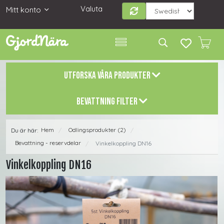
Valuta
Mitt konto
UTFORSKA VÅRA PRODUKTER
BEVATTNING FILTER
Hem
Odlingsprodukter (2)
Du är här:
/
/
Bevattning - reservdelar
Vinkelkoppling DN16
/
Vinkelkoppling DN16