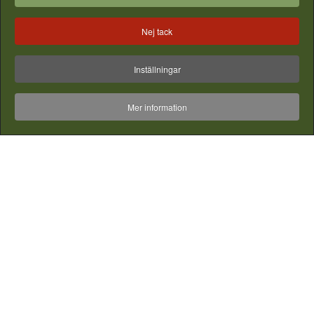
Nej tack
Inställningar
Mer information
T-koppling DN16
Rak mellankoppling DN16