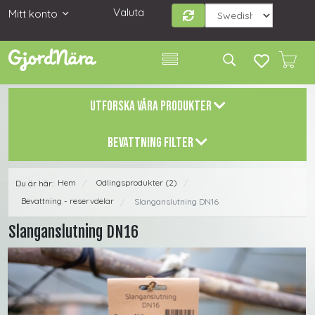
Valuta
Mitt konto
UTFORSKA VÅRA PRODUKTER
BEVATTNING FILTER
Hem
Odlingsprodukter (2)
Du är här:
/
/
Bevattning - reservdelar
Slanganslutning DN16
/
Slanganslutning DN16