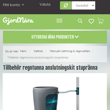
Valuta
Mitt konto
UTFORSKA VÅRA PRODUKTER
Hem
Vattna
Manuell vattning & regnvatten
Du är här:
/
/
/
Tillbehör regntunna anslutningskit stupränna
Tillbehör regntunna anslutningskit stupränna