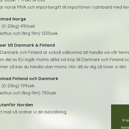
ar norsk MVA och importavgift till importören i samband med le
stnad Norge
 (0-20kg) 490sek
växthus och lång film) 1200sek
er till Danmark & Finland
 Danmark och Finland är också välkomna att handla via vår hems
 en del av EU ingår moms alltid vid köp till Danmark och Finland 
er så kan du handla utan moms. Hör då av dig så löser vi det.
stnad Finland och Danmark
 (0-20kg) 199sek
växthus och lång film) 790sek
utanför Norden
t mail så ordnar vi din beställning.
Vi a
hemsi