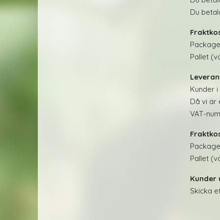
Du betal
Fraktko
Package
Pallet (
Leverans
Kunder i
Då vi är
VAT-numm
Fraktko
Package
Pallet (
Kunder 
Skicka et