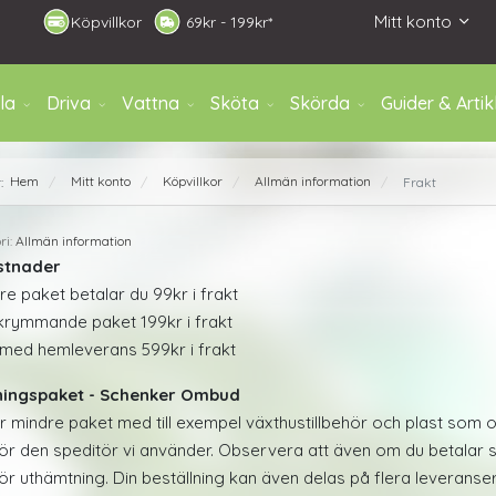
Mitt konto
Köpvillkor
6
9kr - 199kr*
la
Driva
Vattna
Sköta
Skörda
Guider & Artik
Hem
Mitt konto
Köpvillkor
Allmän information
r:
Frakt
/
/
/
/
ri:
Allmän information
stnader
re paket betalar du 99kr i frakt
krymmande paket 199kr i frakt
med hemleverans 599kr i frakt
ingspaket - Schenker Ombud
ar mindre paket med till exempel växthustillbehör och plast som
r den speditör vi använder. Observera att även om du betalar sk
r uthämtning. Din beställning kan även delas på flera leveranser