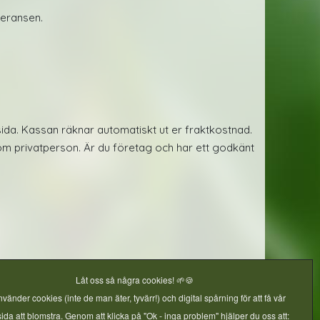
veransen.
ida. Kassan räknar automatiskt ut er fraktkostnad.
som privatperson. Är du företag och har ett godkänt
Låt oss så några cookies! 🌱🍪
nvänder cookies (inte de man äter, tyvärr!) och digital spårning för att få vår
da att blomstra. Genom att klicka på "Ok - inga problem" hjälper du oss att: