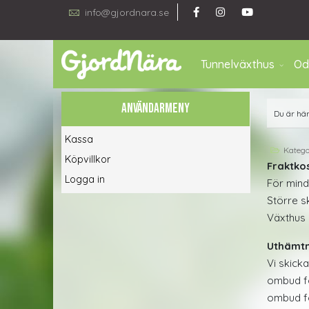
info@gjordnara.se
Tunnelväxthus
Od
ANVÄNDARMENY
Du är hä
Kassa
Katego
Köpvillkor
Fraktko
Logga in
För mind
Större s
Växthus 
Uthämtn
Vi skick
ombud fö
ombud fö