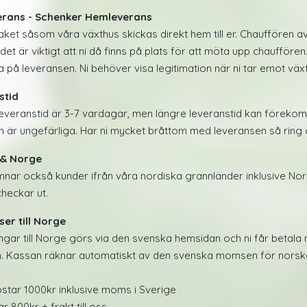
rans - Schenker Hemleverans
aket såsom våra växthus skickas direkt hem till er. Chauffören av
det är viktigt att ni då finns på plats för att möta upp chauffören.
a på leveransen. Ni behöver visa legitimation när ni tar emot väx
stid
everanstid är 3-7 vardagar, men längre leveranstid kan föreko
 är ungefärliga. Har ni mycket bråttom med leveransen så ring
& Norge
mnar också kunder ifrån våra nordiska grannländer inklusive Norg
checkar ut.
er till Norge
ingar till Norge görs via den svenska hemsidan och ni får bet
. Kassan räknar automatiskt av den svenska momsen för norska
star 1000kr inklusive moms i Sverige
r 800kr + frakt till oss