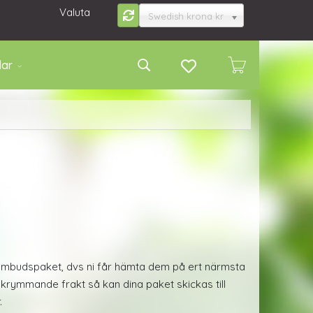
Valuta
Swedish krona kr
lar
 ombudspaket, dvs ni får hämta dem på ert närmsta
rymmande frakt så kan dina paket skickas till
.