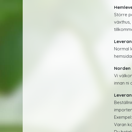
Hemleve
Större p
växthus, 
tillkomm
Leveran
Normal l
hemsidan
Norden 
Vi välko
innan ni 
Leverans
Beställn
importen
Exempel:
Varan ko
Du betala