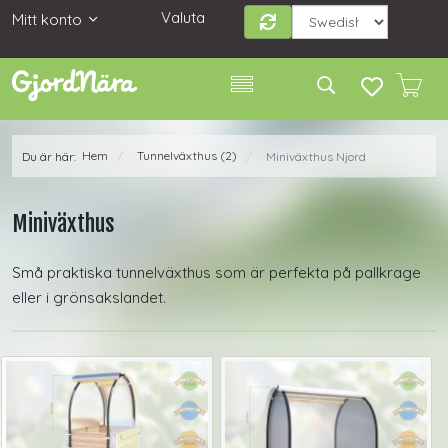
Valuta
Mitt konto
Hem
Tunnelväxthus (2)
Du är här:
Miniväxthus Njord
/
/
Miniväxthus
Små praktiska tunnelväxthus som är perfekta på pallkrage
eller i grönsakslandet.