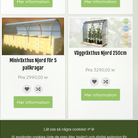
Mer information
Mer information
Väggväxthus Njord 250cm
Miniväxthus Njord för 5
pallkragar
Pris
3290,00 kr
Pris
2990,00 kr
Mer information
Mer information
Låt oss så några cookies! 🌱🍪
Vi använder cookies (inte de man äter, tyvärr!) och digital spårning för