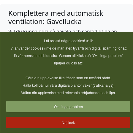
Komplettera med automatisk
ventilation: Gavellucka
Vill du kunna odla på gaveln och samtidigt ha en
effektiv, automatisk ventilation? Då är vår
Stående
Låt oss så några cookies! 🌱🍪
Gavellucka
ett perfekt komplement eller alternativ.
Vi använder cookies (inte de man äter, tyvärr!) och digital spårning för att
Luckan öppnar och stänger sig själv beroende på
få vår hemsida att blomstra. Genom att klicka på "Ok - inga problem"
temperatur och kan ofta kombineras med en dörr
hjälper du oss att:
på samma gavel.
Göra din upplevelse lika fräsch som en nysådd bädd.
OBS:
Du lägger till gavelluckor via ett separat val i
Hålla koll på hur våra digitala plantor växer (trafikanalys).
produktbyggaren som heter
"Stående
Vattna din upplevelse med relevanta erbjudanden och tips.
Gavellucka"
.
Ok - inga problem
Nej tack