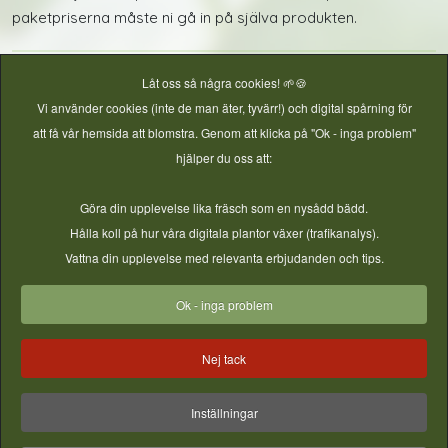
paketpriserna måste ni gå in på själva produkten.
Låt oss så några cookies! 🌱🍪
Vi använder cookies (inte de man äter, tyvärr!) och digital spårning för
att få vår hemsida att blomstra. Genom att klicka på "Ok - inga problem"
hjälper du oss att:
Göra din upplevelse lika fräsch som en nysådd bädd.
Häcksax
Lökjärn med långt skaft
Hålla koll på hur våra digitala plantor växer (trafikanalys).
Vattna din upplevelse med relevanta erbjudanden och tips.
Pris
299,00 kr
Pris
199,00 kr
Ok - inga problem
Nej tack
Mer information
Mer information
Inställningar