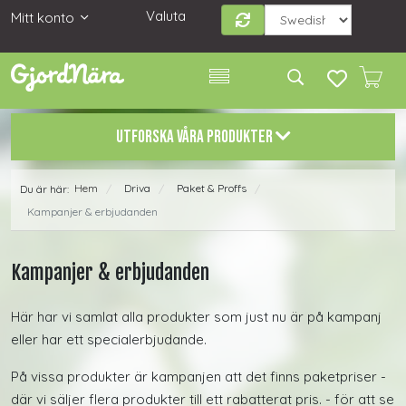
Valuta
Mitt konto
UTFORSKA VÅRA PRODUKTER
Hem
Driva
Paket & Proffs
Du är här:
/
/
/
Kampanjer & erbjudanden
Kampanjer & erbjudanden
Här har vi samlat alla produkter som just nu är på kampanj
eller har ett specialerbjudande.
På vissa produkter är kampanjen att det finns paketpriser -
där vi säljer flera produkter till ett rabatterat pris. - för att se