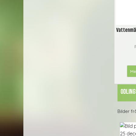
Vattenmät
Me
Odling
Bilder f