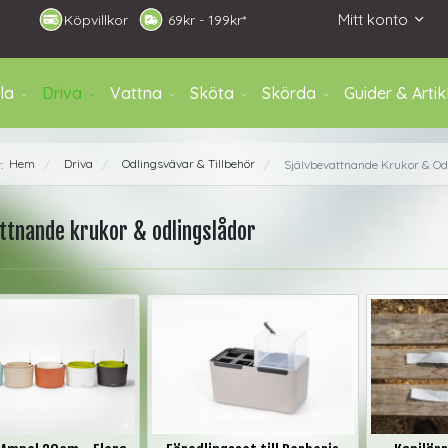
Mitt konto
Köpvillkor
6
9kr - 199kr*
la
Driva
Vattna
Sköta
Skörda
Guider & Artik
Hem
Driva
Odlingsvävar & Tillbehör
r:
Självbevattnande Krukor & Od
/
/
/
attnande krukor & odlingslådor