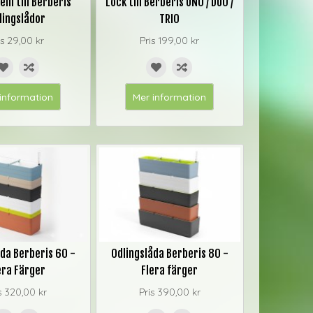
em till Berberis
Lock till Berberis UNO / DUO /
lingslådor
TRIO
is
29,00 kr
Pris
199,00 kr
information
Mer information
da Berberis 60 -
Odlingslåda Berberis 80 -
era Färger
Flera färger
s
320,00 kr
Pris
390,00 kr