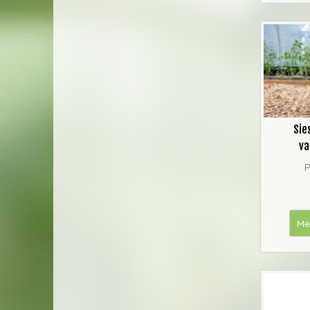
Sie
va
P
Me