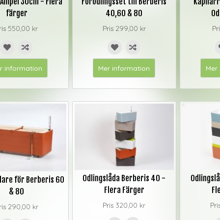
 Ampel 30cm - Flera
Förodlingsset till Berberis
Kapilärr
färger
40,60 & 80
Od
ris
550,00 kr
Pris
299,00 kr
Pr
r information
Mer information
Mer 
Odlingslåda Berberis 40 -
Odlingslå
lare för Berberis 60
Flera Färger
Fl
& 80
Pris
320,00 kr
Pri
ris
290,00 kr