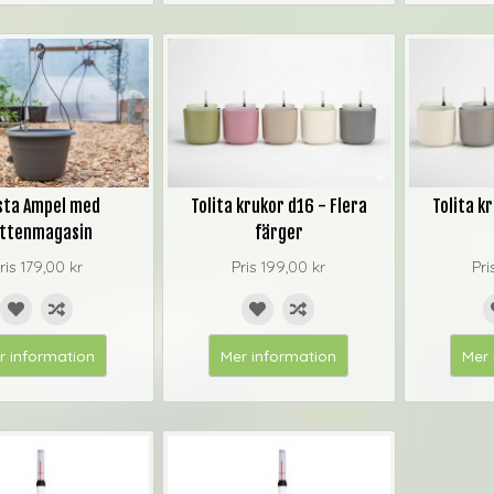
sta Ampel med
Tolita krukor d16 - Flera
Tolita k
ttenmagasin
färger
ris
179,00 kr
Pris
199,00 kr
Pri
r information
Mer information
Mer 