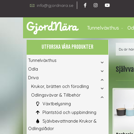
info@gjordnara.se
Tunnelväxthus
Od
UTFORSKA VÅRA PRODUKTER
Du är hä
Tunnelväxthus
Självv
Odla
Driva
Krukor, brätten och förodling
Odlingsvävar & Tillbehör
Växtbelysning
Plantstöd och uppbindning
Självbevattnande Krukor &
Odlingslådor