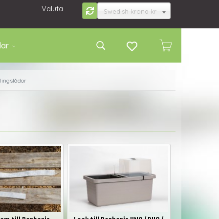
Valuta
Swedish krona kr
lar
lingslådor