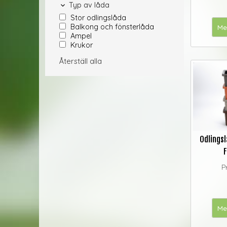
Typ av låda
Stor odlingslåda
Balkong och fönsterlåda
Me
Ampel
Krukor
Återställ alla
Odlingsl
F
P
Me