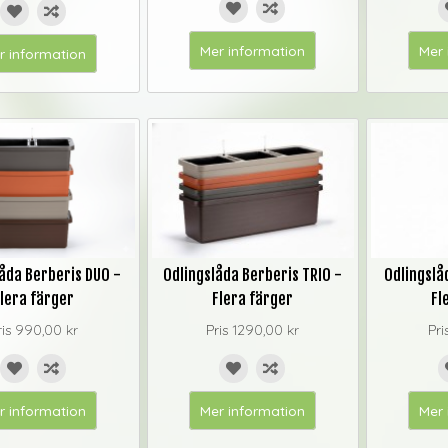
Mer information
Mer 
r information
åda Berberis DUO -
Odlingslåda Berberis TRIO -
Odlingslå
lera färger
Flera färger
Fl
ris
990,00 kr
Pris
1290,00 kr
Pri
r information
Mer information
Mer 