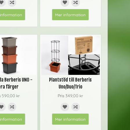
information
Mer information
da Berberis UNO -
Plantstöd till Berberis
era färger
Uno/Duo/Trio
s
590,00 kr
Pris
349,00 kr
information
Mer information