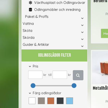
Berberis
Växthusplast och Odlingsvävar
Odlingsmöbler och inredning
P
Paket & Proffs
Vattna
Sköta
Me
Skörda
Guider & Artiklar
ODLINGSLÅDOR FILTER
Pris
kr
till
kr
Metallhål
Färg odlingslådor
P