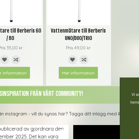
are till Berberis 60
Vattenmätare till Berberis
/ 80
UNO/DUO/TRIO
Pris
35,00 kr
Pris
49,00 kr
r information
Mer information
sinspiration från vårt Community!
Vi a
hemsi
rån instagram - vill du synas här? Tagga ditt inlägg med #gjordnä