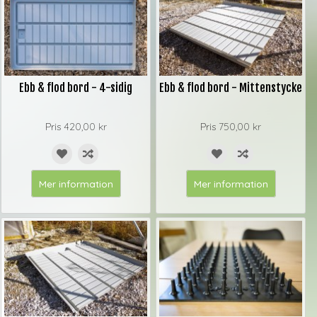
Ebb & flod bord - 4-sidig
Ebb & flod bord - Mittenstycke
Pris
420,00 kr
Pris
750,00 kr
Mer information
Mer information