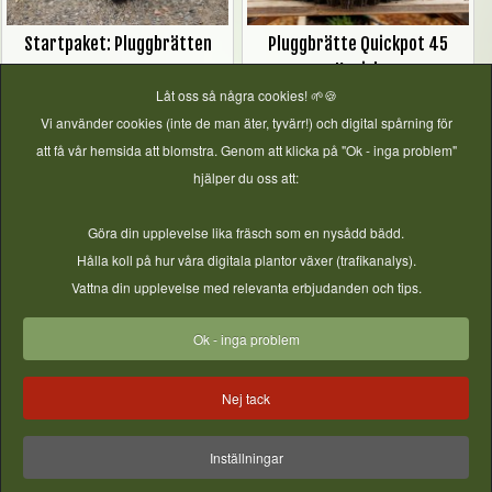
Startpaket: Pluggbrätten
Pluggbrätte Quickpot 45
Konisk
Låt oss så några cookies! 🌱🍪
Pris
349,00 kr
Pris
89,00 kr
Vi använder cookies (inte de man äter, tyvärr!) och digital spårning för
att få vår hemsida att blomstra. Genom att klicka på "Ok - inga problem"
hjälper du oss att:
Mer information
Mer information
Göra din upplevelse lika fräsch som en nysådd bädd.
Hålla koll på hur våra digitala plantor växer (trafikanalys).
Odlingsinspiration från vårt Community!
Vattna din upplevelse med relevanta erbjudanden och tips.
Bilder från instagram - vill du synas här? Tagga ditt inlägg
Ok - inga problem
med #gjordnära
Nej tack
Inställningar