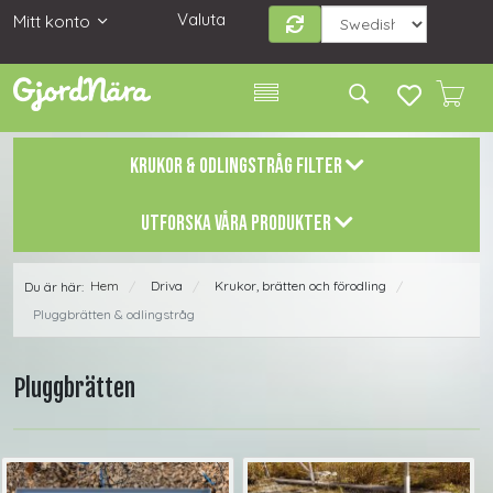
Valuta
Mitt konto
KRUKOR & ODLINGSTRÅG FILTER
UTFORSKA VÅRA PRODUKTER
Hem
Driva
Krukor, brätten och förodling
Du är här:
/
/
/
Pluggbrätten & odlingstråg
Pluggbrätten