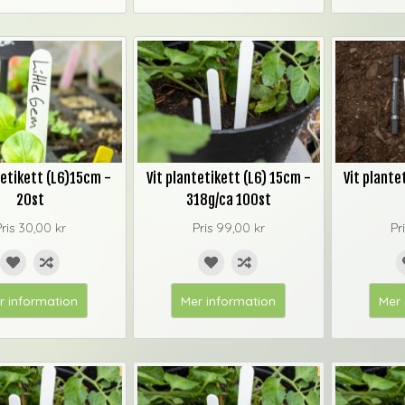
tetikett (L6)15cm -
Vit plantetikett (L6) 15cm -
Vit plante
20st
318g/ca 100st
Pris
30,00 kr
Pris
99,00 kr
Pr
r information
Mer information
Mer 