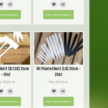
information
Mer information
tikett (SL135) 15cm
Vit Plantetikett (L8) 20cm -
- 10st
20st
is
39,00 kr
Pris
39,00 kr
information
Mer information