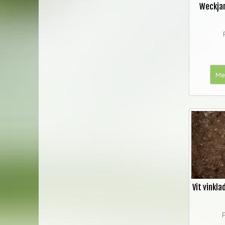
Weckja
Me
Vit vinkl