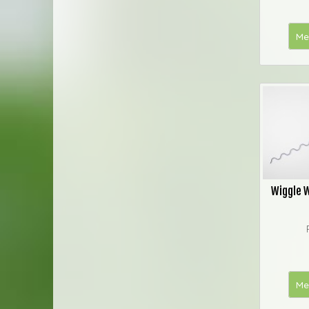
Me
Wiggle 
Me