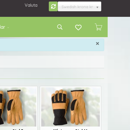
Valuta
Swedish krona kr
lar
×