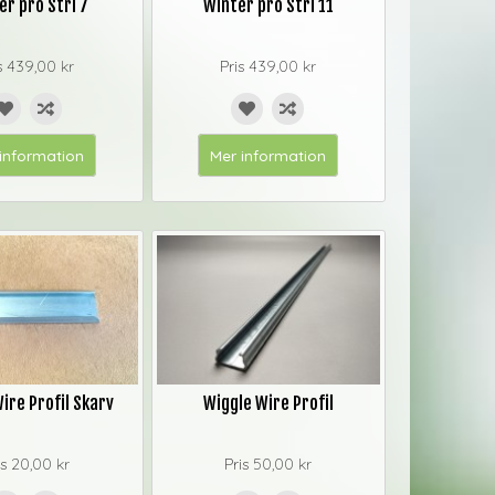
er pro Strl 7
Winter pro Strl 11
s
439,00 kr
Pris
439,00 kr
information
Mer information
ire Profil Skarv
Wiggle Wire Profil
is
20,00 kr
Pris
50,00 kr