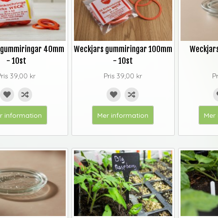
 gummiringar 40mm
Weckjars gummiringar 100mm
Weckjar
- 10st
- 10st
Pris
39,00 kr
Pris
39,00 kr
P
r information
Mer information
Mer 