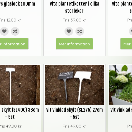
rs glaslock 100mm
Vita plantetiketter i olika
Vita plant
storlekar
s
Pris
12,00 kr
Pris
39,00 kr
Pr
r information
Mer information
Mer 
ad skylt (SL400) 38cm
Vit vinklad skylt (SL275) 27cm
Vit vinklad
- 5st
- 5st
Pris
49,00 kr
Pris
49,00 kr
Pr