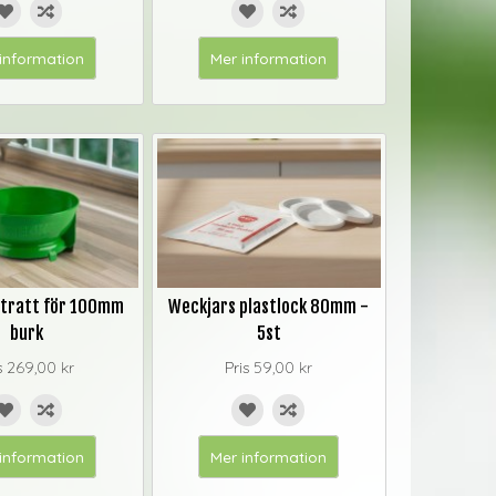
information
Mer information
 tratt för 100mm
Weckjars plastlock 80mm -
burk
5st
s
269,00 kr
Pris
59,00 kr
information
Mer information