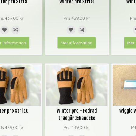
ter pro Strl 9
Winter pro Strl 8
Wint
ris
439,00 kr
Pris
439,00 kr
Pri
r information
Mer information
Mer 
ter pro Strl 10
Winter pro - Fodrad
Wiggle W
trädgårdshandske
ris
439,00 kr
Pris
439,00 kr
Pr