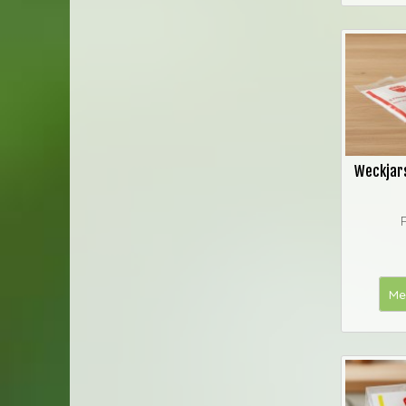
Weckjar
Me