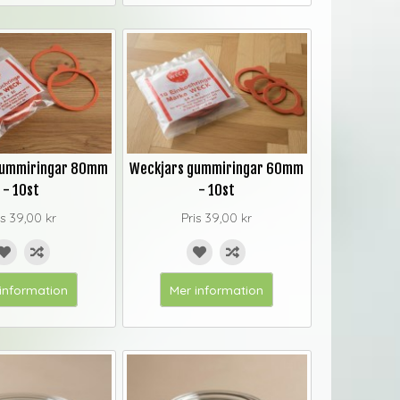
gummiringar 80mm
Weckjars gummiringar 60mm
- 10st
- 10st
is
39,00 kr
Pris
39,00 kr
information
Mer information