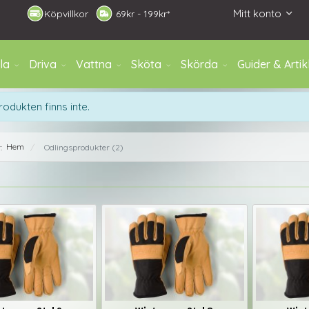
Mitt konto
Köpvillkor
6
9kr - 199kr*
la
Driva
Vattna
Sköta
Skörda
Guider & Artik
rodukten finns inte.
Hem
r:
Odlingsprodukter (2)
/