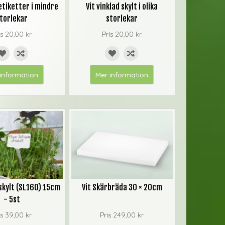
etiketter i mindre
Vit vinklad skylt i olika
torlekar
storlekar
is
20,00 kr
Pris
20,00 kr
information
Mer information
 skylt (SL160) 15cm
Vit Skärbräda 30 × 20cm
- 5st
is
39,00 kr
Pris
249,00 kr