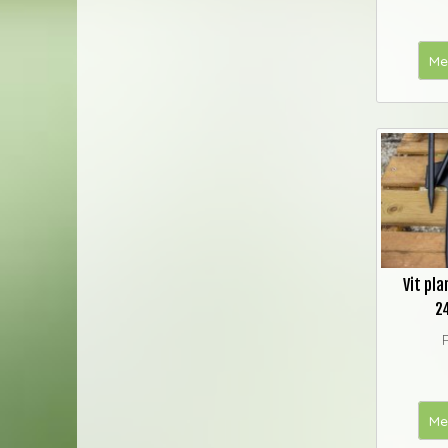
Me
Vit pl
2
Me