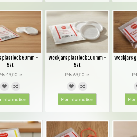
s plastlock 60mm -
Weckjars plastlock 100mm -
Weckjars 
5st
5st
Pris
49,00 kr
Pris
69,00 kr
Pr
r information
Mer information
Mer 