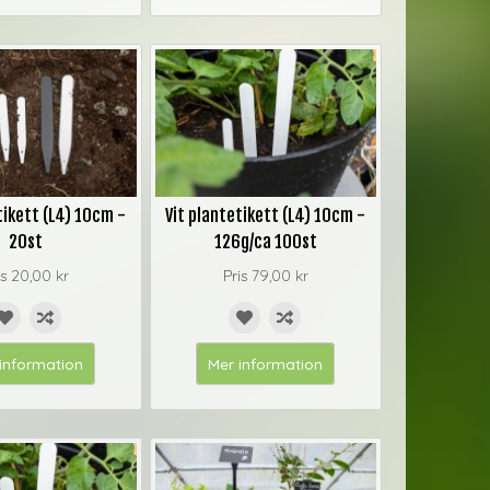
tikett (L4) 10cm -
Vit plantetikett (L4) 10cm -
20st
126g/ca 100st
is
20,00 kr
Pris
79,00 kr
information
Mer information