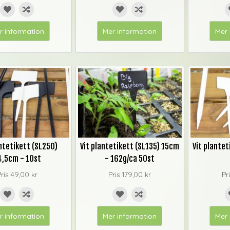
r information
Mer information
Mer 
antetikett (SL250)
Vit plantetikett (SL135) 15cm
Vit plante
4,5cm - 10st
- 162g/ca 50st
Pris
49,00 kr
Pris
179,00 kr
Pr
r information
Mer information
Mer 