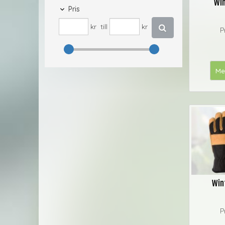
Win
Pris
kr
till
kr
P
Me
Win
P