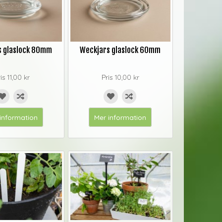
s glaslock 80mm
Weckjars glaslock 60mm
ris
11,00 kr
Pris
10,00 kr
information
Mer information