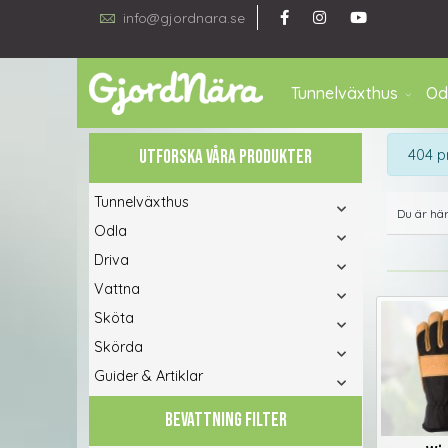
info@gjordnara.se
Tunnelväxthus
Od
info
404 p
UTFORSKA VÅRA PRODUKTER
Tunnelväxthus
Du är hä
Odla
Driva
Vattna
Sköta
Skörda
Guider & Artiklar
BEVATTNING FILTER